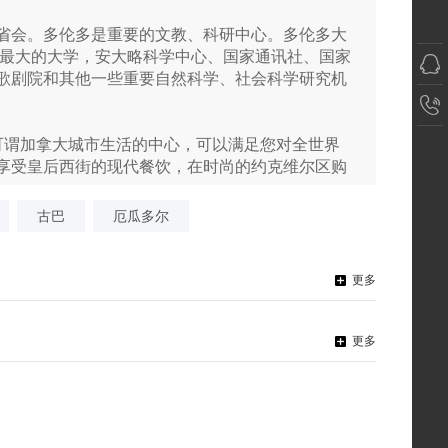
省会。多伦多是重要的文教、科研中心。多伦多大
模最大的大学，安大略科学中心、国家通讯社、国家
歌剧院和其他一些重要自然科学、社会科学研究机
可谓加拿大城市生活的中心，可以满足您对全世界
享受皇后西街的现代餐饮，在时尚的约克维尔区购
观看一场MLB、NBA或NHL的精彩赛事。在多伦
动的城市脉搏，您将沉醉其中不能自拔。
古巴
厄瓜多尔
更多
更多