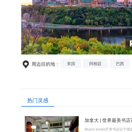
美国
阿根廷
巴西
周边目的地：
热门灵感
Munro books芒罗书店