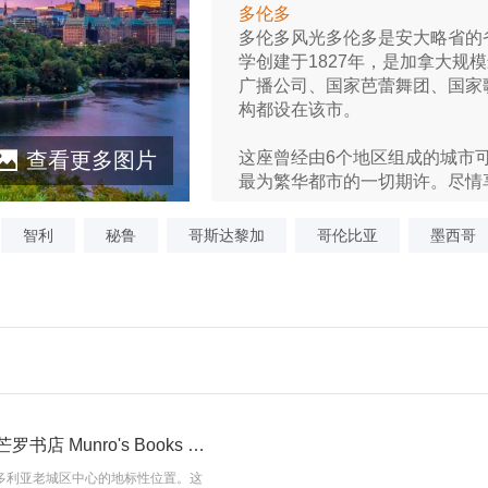
多伦多
多伦多风光多伦多是安大略省的
学创建于1827年，是加拿大规
广播公司、国家芭蕾舞团、国家
构都设在该市。
查看更多图片
这座曾经由6个地区组成的城市
最为繁华都市的一切期许。尽情
物，在肯辛顿市场流连忘返，然后
多色彩缤纷的街区之间感受其跳
智利
秘鲁
哥斯达黎加
哥伦比亚
墨西哥
蒙特利尔
蒙特利尔风光蒙特利
...
[展开介绍]
加拿大 | 世界最美书店芒罗书店 Munro's Books 和她背后的故事
位于维多利亚老城区中心的地标性位置。这