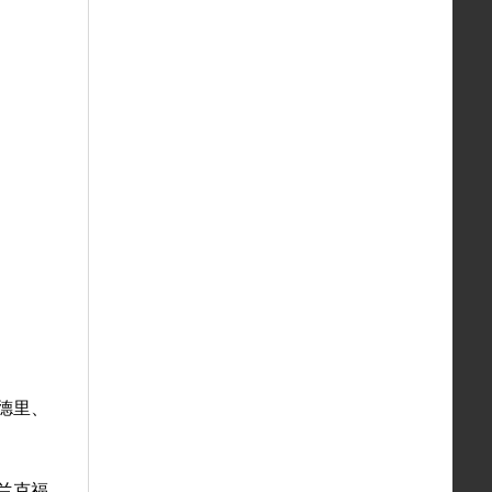
德里、
兰克福