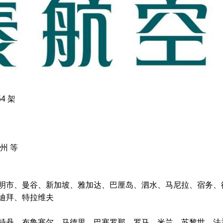
4 架
州 等
明市、曼谷、新加坡、雅加达、巴厘岛、泗水、马尼拉、宿务、
迪拜、特拉维夫
特丹、布鲁塞尔、马德里、巴塞罗那、罗马、米兰、苏黎世、法