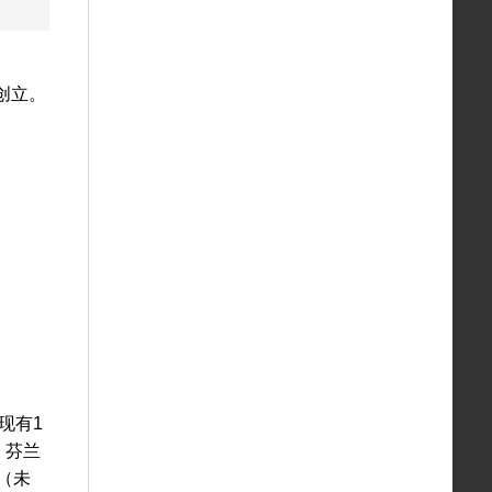
6年创立。
现有1
、芬兰
（未