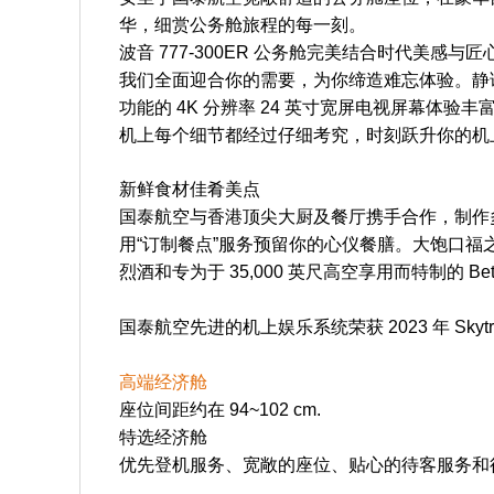
华，细赏公务舱旅程的每一刻。
波音 777-300ER 公务舱完美结合时代美感与
我们全面迎合你的需要，为你缔造难忘体验。静
功能的 4K 分辨率 24 英寸宽屏电视屏幕体
机上每个细节都经过仔细考究，时刻跃升你的机
新鲜食材佳肴美点
国泰航空与香港顶尖大厨及餐厅携手合作，制作
用“订制餐点”服务预留你的心仪餐膳。大饱口
烈酒和专为于 35,000 英尺高空享用而特制的 Be
国泰航空先进的机上娱乐系统荣获 2023 年 S
高端经济舱
座位间距约在 94~102 cm.
特选经济舱
优先登机服务、宽敞的座位、贴心的待客服务和