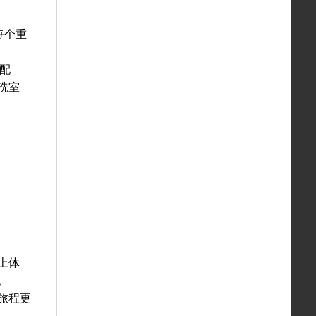
每个重
频配
洗室
上体
。
旅程更