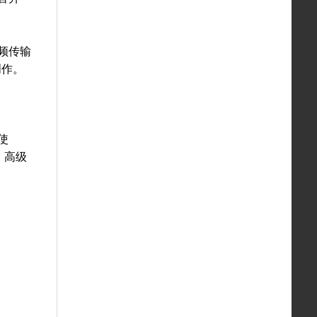
频传输
创作。
使
、高级