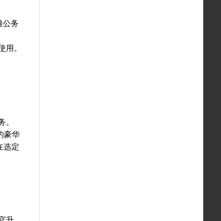
雅公务
使用。
务。
的豪华
在选定
官升