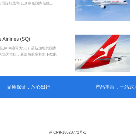
条国际航线和 110 多条国内航线…
irlines (SQ)
,IATA缩写为SQ）是新加坡的国家
机场为枢纽，新加坡航空和旗下酷航
品质保证，放心出行
产品丰富，一站式
苏ICP备18028772号-1