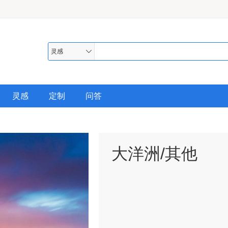
灵感
灵感
定制
问答
大洋洲/其他